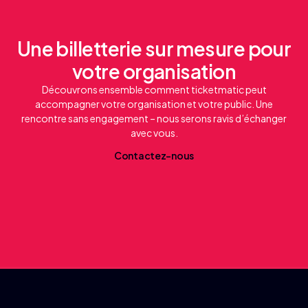
Une billetterie sur mesure pour
votre organisation
Découvrons ensemble comment ticketmatic peut
accompagner votre organisation et votre public. Une
rencontre sans engagement – nous serons ravis d’échanger
avec vous.
C
o
n
a
c
e
z
-
n
o
u
t
t
s