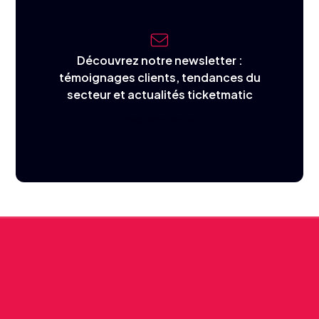
Découvrez notre newsletter :
témoignages clients, tendances du
secteur et actualités ticketmatic
I
n
s
c
r
i
v
e
z
-
v
o
u
s