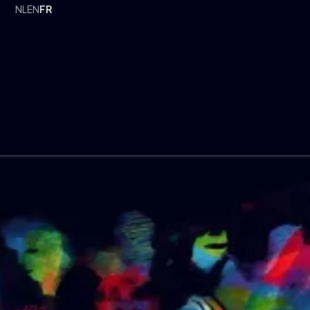
NL
EN
FR