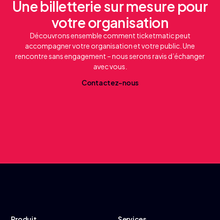
Une billetterie sur mesure pour
votre organisation
Découvrons ensemble comment ticketmatic peut
accompagner votre organisation et votre public. Une
rencontre sans engagement – nous serons ravis d’échanger
avec vous.
C
o
n
t
a
c
t
e
z
-
n
o
u
s
Produit
Services