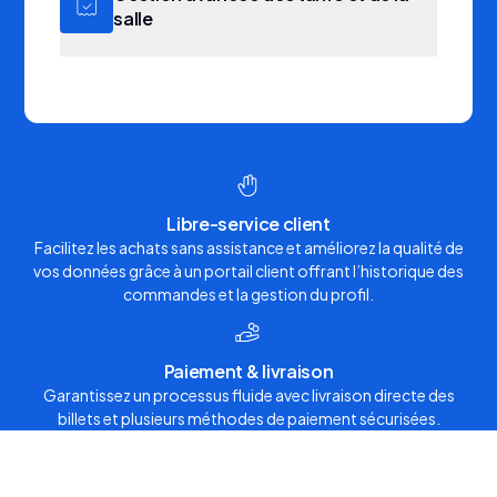
bons et les promotions.
salle
Travaillez avec des plans de salle et des modèles
tarifaires sophistiqués que vous pouvez facilement
adapter à chaque type d’événement.
Libre-service client
Facilitez les achats sans assistance et améliorez la qualité de
vos données grâce à un portail client offrant l’historique des
commandes et la gestion du profil.
Paiement & livraison
Garantissez un processus fluide avec livraison directe des
billets et plusieurs méthodes de paiement sécurisées.