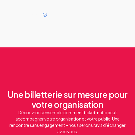
L
i
r
e
l
'
a
r
t
i
c
l
e
Une billetterie sur mesure pour
votre organisation
Découvrons ensemble comment ticketmatic peut
accompagner votre organisation et votre public. Une
rencontre sans engagement – nous serons ravis d’échanger
avec vous.