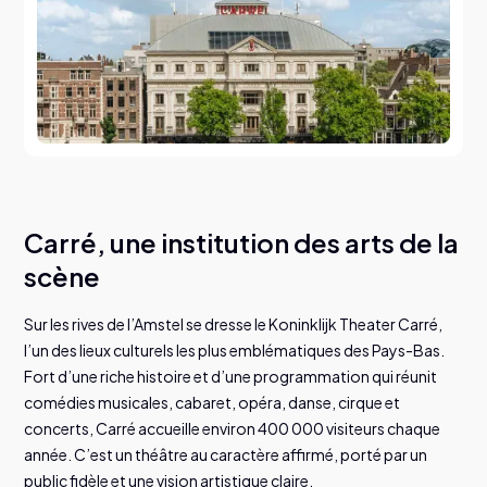
Servez vos visiteurs
Une personnalisation intelligente qui renforce
votre organisation
D
o
d
o
é
c
u
v
e
z
e
S
t
u
r
l
i
Activez votre public
Intégrations
Ticketmatic s’intègre à votre écosystème numérique.
Découvrez les intégrations
Carré, une institution des arts de la
ticketmatic App
scène
Billets directement sur le téléphone de vos visiteurs, rapid
et sécurisés.
Sur les rives de l’Amstel se dresse le Koninklijk Theater Carré,
Découvrez l’appli
l’un des lieux culturels les plus emblématiques des Pays-Bas.
Fort d’une riche histoire et d’une programmation qui réunit
comédies musicales, cabaret, opéra, danse, cirque et
concerts, Carré accueille environ 400 000 visiteurs chaque
année. C’est un théâtre au caractère affirmé, porté par un
public fidèle et une vision artistique claire.