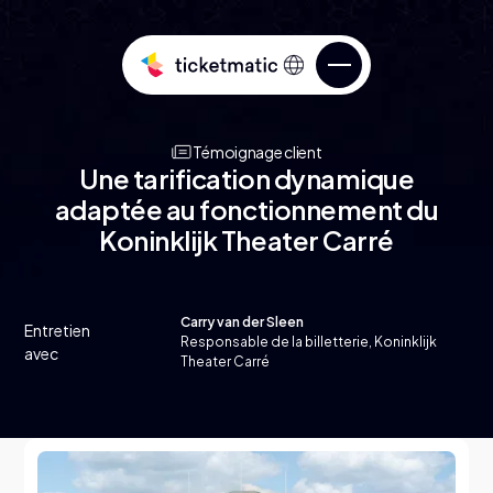
Témoignage client
Une tarification dynamique
adaptée au fonctionnement du
Koninklijk Theater Carré
Vendez des billets
Carry van der Sleen
Entretien
Responsable de la billetterie, Koninklijk
Services
Connaissez votre public
avec
Theater Carré
Over ticketmatic
Gérez votre billetterie
ticketmatic Studio
Poussez votre billetterie plus loin