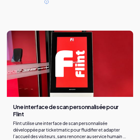
L
i
r
e
l
'
a
r
t
i
c
l
e
Une interface de scan personnalisée pour
Flint
Flint utilise une interface de scan personnalisée
développée par ticketmatic pour fluidifier et adapter
l’accueil des visiteurs, sans renoncer au service humain à