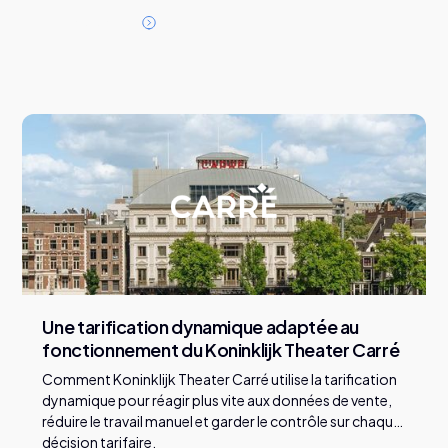
l’entrée.
L
i
r
e
l
'
a
r
t
i
c
l
e
Une tarification dynamique adaptée au
fonctionnement du Koninklijk Theater Carré
Comment Koninklijk Theater Carré utilise la tarification
dynamique pour réagir plus vite aux données de vente,
réduire le travail manuel et garder le contrôle sur chaque
décision tarifaire.