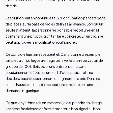
décide.
La solution suit en continu le taux d’occupation par catégorie
de places, sur la base de règles définies à l’avance. Lorsqu’un
seuil est atteint, la personne responsable reçoit un e-mail
contenant une proposition tarifaire concrète. En un clic, elle
peut approuver la modification ou l’ignorer.
Ce contrôle humain est essentiel. Carry donne un exemple
simple : si un collègue a enregistré la veille une réservation de
groupe de 100 billets pour une entreprise, faisant
soudainement dépasser un seuil d’occupation, elle ne
décidera pas nécessairement d’augmenter le prix. Dans ce
cas, la hausse du taux d’occupation ne reflète pas une
demande organique.
Ce que le système fait en revanche, c’est prendre en charge
l’analyse fastidieuse et faire remonter le bon signal au bon