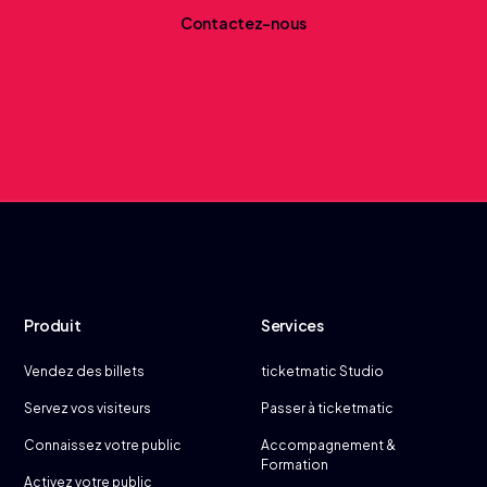
C
o
n
t
a
c
t
e
z
-
n
o
u
s
Produit
Services
Vendez des billets
ticketmatic Studio
Servez vos visiteurs
Passer à ticketmatic
Connaissez votre public
Accompagnement &
Formation
Activez votre public