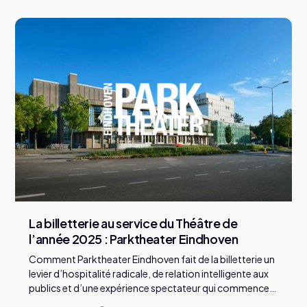
T
o
u
s
l
e
s
a
r
t
i
c
l
e
s
La billetterie au service du Théâtre de
l’année 2025 : Parktheater Eindhoven
Comment Parktheater Eindhoven fait de la billetterie un
levier d’hospitalité radicale, de relation intelligente aux
publics et d’une expérience spectateur qui commence
bien avant la représentation.