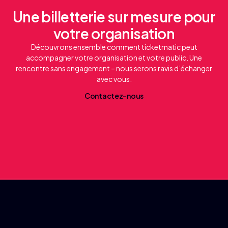
Une billetterie sur mesure pour
votre organisation
Découvrons ensemble comment ticketmatic peut
accompagner votre organisation et votre public. Une
rencontre sans engagement – nous serons ravis d’échanger
avec vous.
C
o
n
a
c
e
z
-
n
o
u
t
t
s