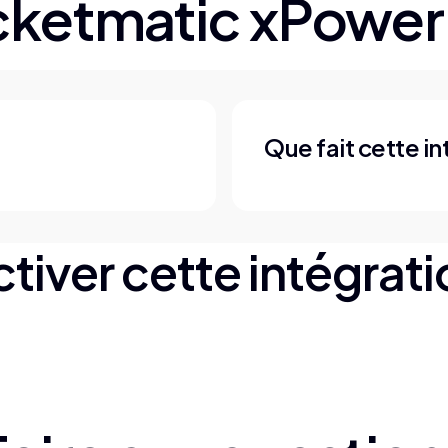
cketmatic x
Power 
Que fait cette in
tiver cette intégrat