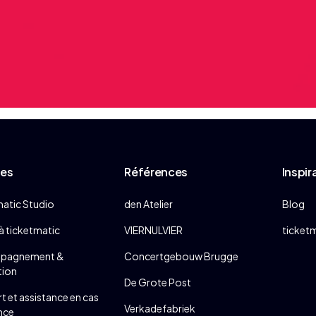
ces
Références
Inspir
matic Studio
den Atelier
Blog
à ticketmatic
VIERNULVIER
ticketm
pagnement &
Concertgebouw Brugge
tion
De Grote Post
 et assistance en cas
Verkadefabriek
nce