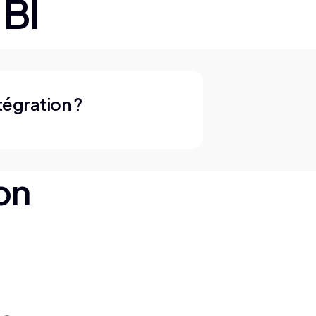
BI
tégration ?
ion