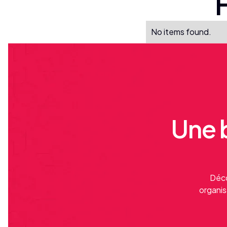
No items found.
Une b
Déco
organis