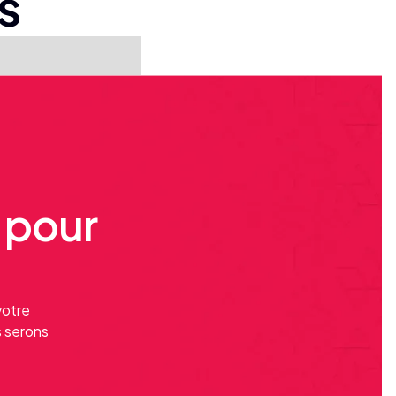
s
e pour
votre
s serons