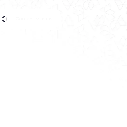
C
o
o
n
a
c
e
n
u
z
s
-
t
t