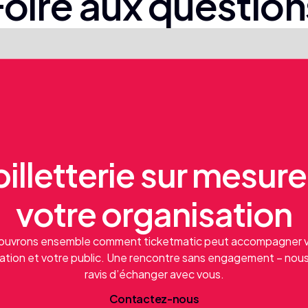
Foire aux question
illetterie sur mesur
votre organisation
uvrons ensemble comment ticketmatic peut accompagner 
ation et votre public. Une rencontre sans engagement – nou
ravis d’échanger avec vous.
C
o
n
a
c
e
z
-
n
o
u
s
t
t