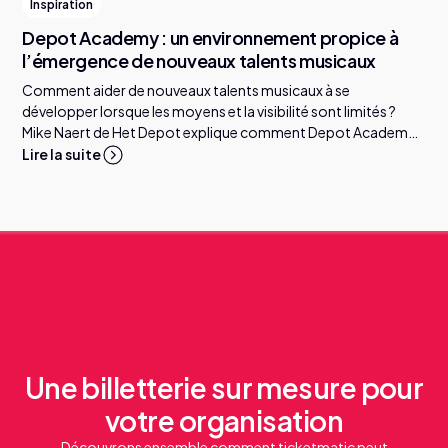
Inspiration
Depot Academy : un environnement propice à
l’émergence de nouveaux talents musicaux
Comment aider de nouveaux talents musicaux à se
développer lorsque les moyens et la visibilité sont limités ?
Mike Naert de Het Depot explique comment Depot Academy
accompagne les artistes et le rôle que peuvent jouer les
Lire la suite
organisations culturelles.
Une billetterie sur mesure pour
votre organisation
Découvrons ensemble comment ticketmatic peut