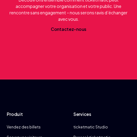
accompagner votre organisation et votre public. Une
rencontre sans engagement – nous serons ravis d’échanger
avec vous.
C
o
n
t
a
c
t
e
z
-
n
o
u
s
Produit
Services
Vendez des billets
ticketmatic Studio