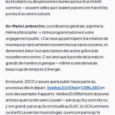
les étudiants ou des personnes réunies autour d’un intérêt
commun — souvent celles qui n’avaient pas encore franchi les
portes d’un centre culturel.
An-Marie Lambrechts
, coordinatrice générale, exprime la
même philosophie :
« Votre programmation est votre
engagement public. »
Car ceux qui participent à la création de
nouveaux projets amènent souvent leurs propres soutiens, et
deviennent à leur tour spectateurs des autres grâce à de
nouvelles rencontres. C’est ainsi que la portée de la maison
grandit de manière organique — même si cela demande
beaucoup de temps et d’énergie.
En résumé, 30CC s’assure que le public fasse partie du
processus dès le départ.
VeelbeLEUVENd
et
CIRKLABO
en
sont des exemples frappants. VeelbeLEUVENd réunit de jeunes
artistes ayant un lien avec Louvain — parce qu’ils y sont nés ou
y ont grandi, parce qu’ils ont étudié au SLAC, à LUCA Lemmens
ou à la KU Leuven (en musicologie), ou encore parce qu’ils