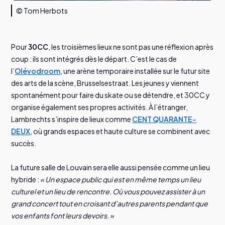
© Tom Herbots
Pour
30CC
, les troisièmes lieux ne sont pas une réflexion après
coup : ils sont intégrés dès le départ. C’est le cas de
l’
Olévodroom
, une arène temporaire installée sur le futur site
des arts de la scène, Brusselsestraat. Les jeunes y viennent
spontanément pour faire du skate ou se détendre, et 30CC y
organise également ses propres activités. À l’étranger,
Lambrechts s’inspire de lieux comme
CENT QUARANTE-
DEUX
, où grands espaces et haute culture se combinent avec
succès.
La future salle de Louvain sera elle aussi pensée comme un lieu
hybride :
« Un espace public qui est en même temps un lieu
culturel et un lieu de rencontre. Où vous pouvez assister à un
grand concert tout en croisant d’autres parents pendant que
vos enfants font leurs devoirs. »