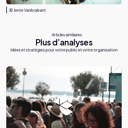
© Jente Vanbrabant
Articles similaires
Plus d’analyses
Idées et stratégies pour votre public et votre organisation
T
o
u
s
l
e
s
a
r
t
i
c
l
e
s