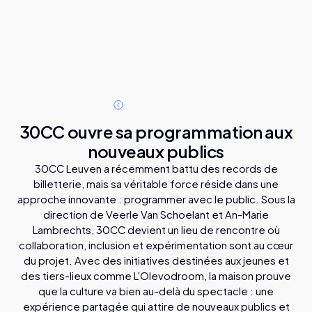
o
T
u
e
a
c
e
s
s
t
s
r
l
i
l
30CC ouvre sa programmation aux
nouveaux publics
30CC Leuven a récemment battu des records de
billetterie, mais sa véritable force réside dans une
approche innovante : programmer avec le public. Sous la
direction de Veerle Van Schoelant et An-Marie
Lambrechts, 30CC devient un lieu de rencontre où
collaboration, inclusion et expérimentation sont au cœur
du projet. Avec des initiatives destinées aux jeunes et
des tiers-lieux comme L'Olevodroom, la maison prouve
que la culture va bien au-delà du spectacle : une
expérience partagée qui attire de nouveaux publics et