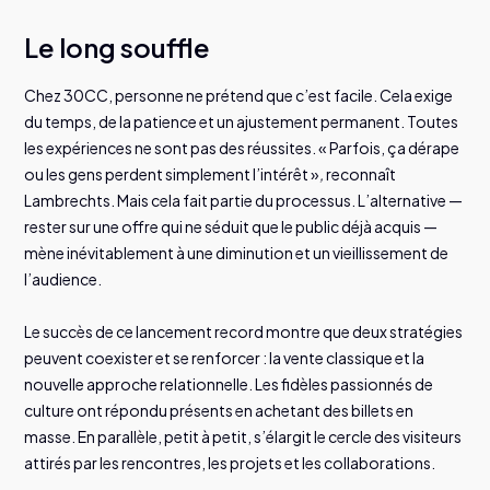
Le long souffle
Chez 30CC, personne ne prétend que c’est facile. Cela exige
du temps, de la patience et un ajustement permanent. Toutes
les expériences ne sont pas des réussites. « Parfois, ça dérape
ou les gens perdent simplement l’intérêt »
,
reconnaît
Lambrechts. Mais cela fait partie du processus. L’alternative —
rester sur une offre qui ne séduit que le public déjà acquis —
mène inévitablement à une diminution et un vieillissement de
l’audience.
Le succès de ce lancement record montre que deux stratégies
peuvent coexister et se renforcer : la vente classique et la
nouvelle approche relationnelle. Les fidèles passionnés de
culture ont répondu présents en achetant des billets en
masse. En parallèle, petit à petit, s’élargit le cercle des visiteurs
attirés par les rencontres, les projets et les collaborations.