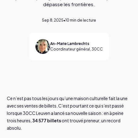
dépasse les frontières.
Sep 8, 2025
•
10
min de lecture
An-Marie Lambrechts
Coordinateur général, 30CC
© Tom Herbots
Ce n’est pas tous les jours qu’une maison culturelle fait la une
avec ses ventes de billets. C’est pourtant ce qui s’est passé
lorsque 30CC Leuven a lancé sa nouvelle saison : en à peine
trois heures,
34 577 billets
ont trouvé preneur, un record
absolu.