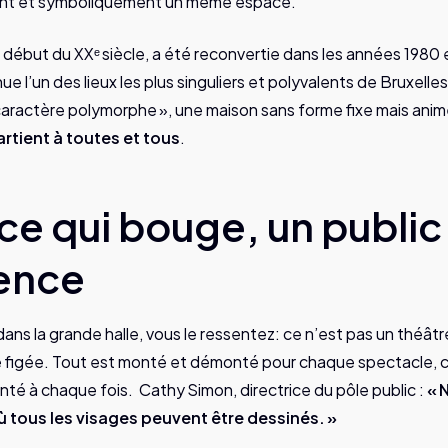
ent et symboliquement un même espace.
u début du XXᵉ siècle, a été reconvertie dans les années 1980 
e l’un des lieux les plus singuliers et polyvalents de Bruxelles.
aractère polymorphe », une maison sans forme fixe mais anim
artient à toutes et tous
.
e qui bouge, un public 
ience
ns la grande halle, vous le ressentez: ce n’est pas un théâtre «
une figée. Tout est monté et démonté pour chaque spectacle, 
nté à chaque fois. Cathy Simon, directrice du pôle public :
« 
ù tous les visages peuvent être dessinés. »