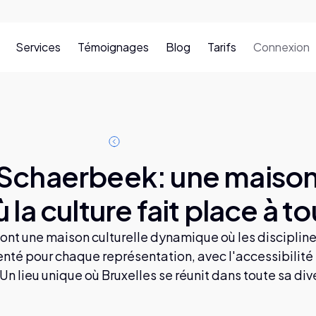
Services
Témoignages
Blog
Tarifs
Connexion
T
o
u
e
a
c
e
s
s
s
t
r
l
i
l
e Schaerbeek: une mais
 la culture fait place à t
nt une maison culturelle dynamique où les disciplines,
enté pour chaque représentation, avec l'accessibilité
 Un lieu unique où Bruxelles se réunit dans toute sa div