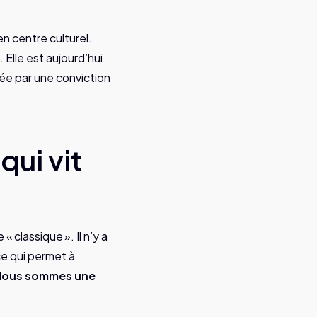
en centre culturel.
 Elle est aujourd’hui
ée par une conviction
qui vit
 classique ». Il n’y a
ce qui permet à
Nous sommes une