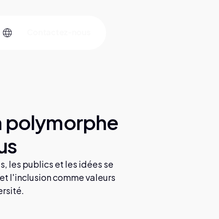
C
o
o
n
a
c
e
n
u
z
s
-
t
t
on polymorphe
ous
 les publics et les idées se
 et l'inclusion comme valeurs
ersité.