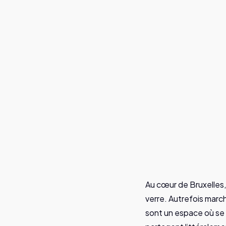
Jente Waerzeggers
Au cœur de Bruxelles
verre. Autrefois march
sont un espace où se 