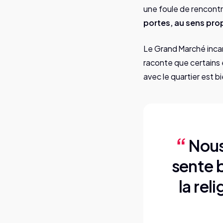
une foule de rencont
portes, au sens prop
Le Grand Marché incar
raconte que certains e
avec le quartier est bi
Nous
sente b
la rel