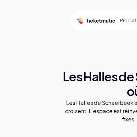
Produit
Les Halles d
où
Les Halles de Schaerbeek so
croisent. L'espace est réinv
fixes.