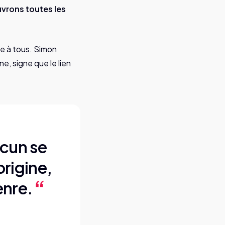
vrons toutes les
le à tous. Simon
e, signe que le lien
acun se
origine,
genre.