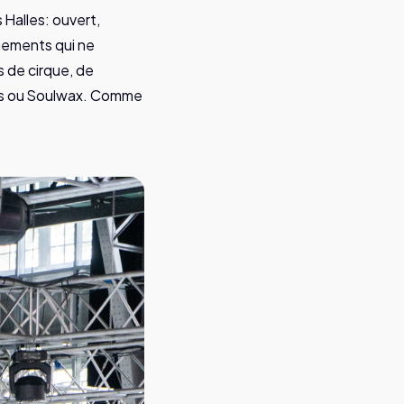
s Halles: ouvert,
énements qui ne
s de cirque, de
igs ou Soulwax. Comme