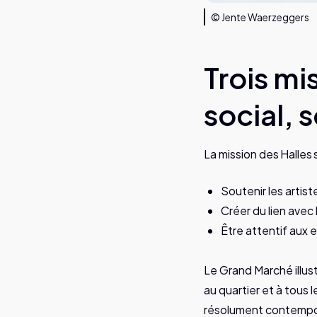
© Jente Waerzeggers
Trois mi
social, 
La mission des Halles s
Soutenir les artist
Créer du lien avec 
Être attentif aux e
Le Grand Marché illust
au quartier et à tous 
résolument contempora