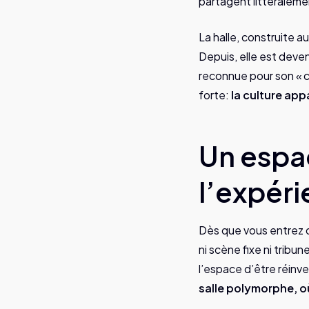
partagent littéralem
La halle, construite a
Depuis, elle est devenu
reconnue pour son « c
forte:
la culture app
Un espac
l’expér
Dès que vous entrez da
ni scène fixe ni trib
l’espace d’être réinve
salle polymorphe, o