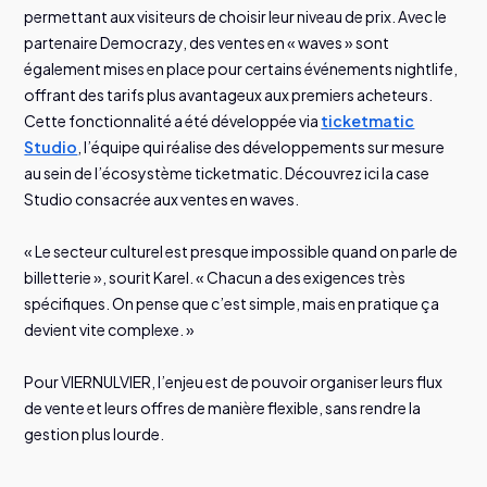
permettant aux visiteurs de choisir leur niveau de prix. Avec le
partenaire Democrazy, des ventes en « waves » sont
également mises en place pour certains événements nightlife,
offrant des tarifs plus avantageux aux premiers acheteurs.
Cette fonctionnalité a été développée via
t
icketmatic
Studio
, l’équipe qui réalise des développements sur mesure
au sein de l’écosystème ticketmatic. Découvrez ici la case
Studio consacrée aux ventes en waves.
« Le secteur culturel est presque impossible quand on parle de
billetterie », sourit Karel. « Chacun a des exigences très
spécifiques. On pense que c’est simple, mais en pratique ça
devient vite complexe. »
Pour VIERNULVIER, l’enjeu est de pouvoir organiser leurs flux
de vente et leurs offres de manière flexible, sans rendre la
gestion plus lourde.