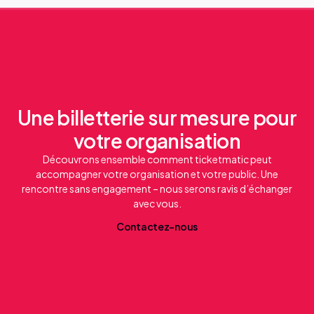
Une billetterie sur mesure pour
votre organisation
Découvrons ensemble comment ticketmatic peut
accompagner votre organisation et votre public. Une
rencontre sans engagement – nous serons ravis d’échanger
avec vous.
C
o
n
t
a
c
t
e
z
-
n
o
u
s