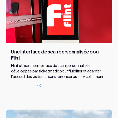
Une interface de scan personnalisée pour
Flint
Flint utilise une interface de scan personnalisée
développée par ticketmatic pour fluidifier et adapter
l’accueil des visiteurs, sans renoncer au service humain à
l’entrée.
L
i
r
e
l
'
a
r
t
i
c
l
e