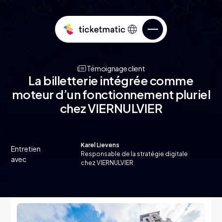
Témoignage client
La billetterie intégrée comme
moteur d’un fonctionnement pluriel
chez VIERNULVIER
Vendez des billets
Karel Lievens
Entretien
Responsable de la stratégie digitale
Services
Connaissez votre public
avec
chez VIERNULVIER
Over ticketmatic
Gérez votre billetterie
ticketmatic Studio
Poussez votre billetterie plus loin