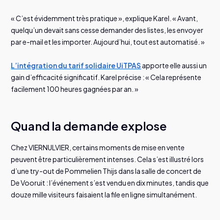
« C’est évidemment très pratique », explique Karel. « Avant,
quelqu’un devait sans cesse demander des listes, les envoyer
par e-mail et les importer. Aujourd’hui, tout est automatisé. »
L’intégration du tarif solidaire UiTPAS
apporte elle aussi un
gain d’efficacité significatif. Karel précise : « Cela représente
facilement 100 heures gagnées par an. »
Quand la demande explose
Chez VIERNULVIER, certains moments de mise en vente
peuvent être particulièrement intenses. Cela s’est illustré lors
d’une try-out de Pommelien Thijs dans la salle de concert de
De Vooruit : l’événement s’est vendu en dix minutes, tandis que
douze mille visiteurs faisaient la file en ligne simultanément.