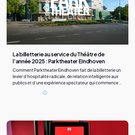
La billetterie au service du Théâtre de
l’année 2025 : Parktheater Eindhoven
Comment Parktheater Eindhoven fait de la billetterie un
levier d’hospitalité radicale, de relation intelligente aux
publics et d’une expérience spectateur qui commence
bien avant la représentation.
L
i
r
e
l
'
a
r
t
i
c
l
e