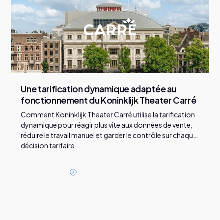
Une tarification dynamique adaptée au
fonctionnement du Koninklijk Theater Carré
Comment Koninklijk Theater Carré utilise la tarification
dynamique pour réagir plus vite aux données de vente,
réduire le travail manuel et garder le contrôle sur chaque
décision tarifaire.
L
i
r
e
l
'
a
r
t
i
c
l
e