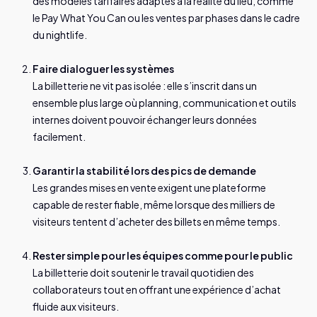
des modèles tarifaires adaptés à la réalité du lieu, comme
le Pay What You Can ou les ventes par phases dans le cadre
du nightlife.
Faire dialoguer les systèmes
La billetterie ne vit pas isolée : elle s’inscrit dans un
ensemble plus large où planning, communication et outils
internes doivent pouvoir échanger leurs données
facilement.
Garantir la stabilité lors des pics de demande
Les grandes mises en vente exigent une plateforme
capable de rester fiable, même lorsque des milliers de
visiteurs tentent d’acheter des billets en même temps.
Rester simple pour les équipes comme pour le public
La billetterie doit soutenir le travail quotidien des
collaborateurs tout en offrant une expérience d’achat
fluide aux visiteurs.