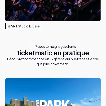
© VRT Studio Brussel
Plus de témoignages clients
ticketmatic en pratique
Découvrez comment ces lieux gèrent leur billetterie et le rôle
que joue ticketmatic.
T
o
u
s
l
e
s
a
r
t
i
c
l
e
s