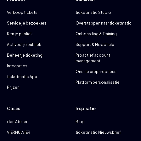
Verkoop tickets
ticketmatic Studio
Service je bezoekers
Overstappen naar ticketmatic
Ken je publiek
Onboarding & Training
Activeer je publiek
Support & Noodhulp
Beheer je ticketing
Proactief account
management
Integraties
Onsale preparedness
ticketmatic App
Platform personalisatie
Prijzen
Cases
Inspiratie
den Atelier
Blog
VIERNULVIER
ticketmatic Nieuwsbrief