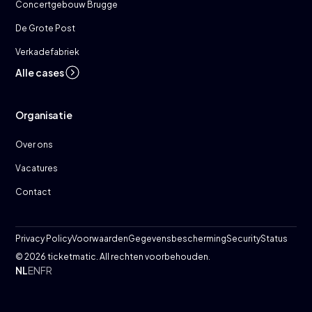
Concertgebouw Brugge
De Grote Post
Verkadefabriek
Alle cases
Organisatie
Over ons
Vacatures
Contact
Privacy Policy
Voorwaarden
Gegevensbescherming
Security
Status
© 2026 ticketmatic. All rechten voorbehouden.
NL
EN
FR