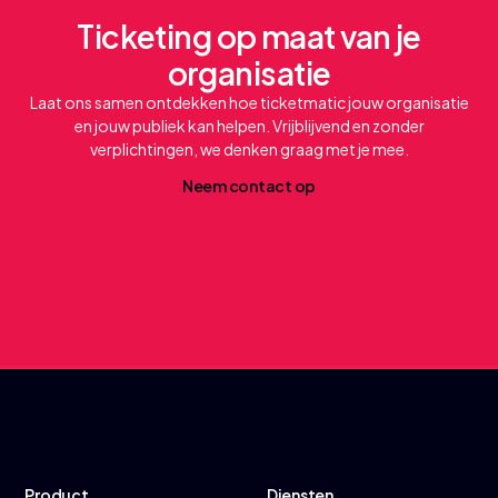
Ticketing op maat van je
organisatie
Laat ons samen ontdekken hoe ticketmatic jouw organisatie
en jouw publiek kan helpen. Vrijblijvend en zonder
verplichtingen, we denken graag met je mee.
N
e
e
m
c
o
n
a
c
o
p
t
t
Product
Diensten