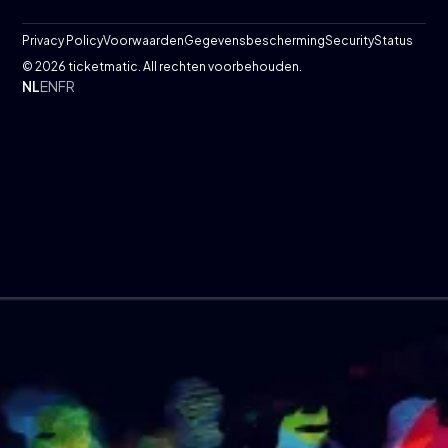
Privacy Policy
Voorwaarden
Gegevensbescherming
Security
Status
© 2026 ticketmatic. All rechten voorbehouden.
NL
EN
FR