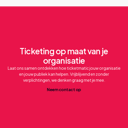
Ticketing op maat van je
organisatie
Laat ons samen ontdekken hoe ticketmatic jouw organisatie
en jouw publiek kan helpen. Vrijblijvend en zonder
verplichtingen, we denken graag met je mee.
N
e
e
m
c
o
n
t
a
c
t
o
p