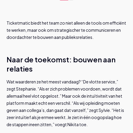
Ticketmatic biedt het team zo niet alleen de tools om efficiënt
te werken, maar ook om strategischer te communiceren en
doordachter te bouwen aan publieksrelaties.
Naar de toekomst: bouwen aan
relaties
Wat waarderen ze het meest vandaag? “De vlotte service,”
zegt Stephanie. “Als er zich problemen voordoen, wordt dat
allemaal heel vlot opgelost.” Maar ook de intuïtiviteit van het
platform maakt echt een verschil. “Als wij opleiding moeten
geven aan collega’s, dan gaat dat vanzelf,” zegt Sylvie. “Het is
zeer intuïtief als je ermee werkt. Je ziet in één oogopslag hoe
de stappen ineen zitten,” voegt Nikita toe.