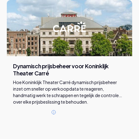
Dynamisch prijsbeheer voor Koninklijk
Theater Carré
Hoe Koninklijk Theater Carré dynamisch prijsbeheer
inzet om sneller op verkoopdata te reageren,
handmatig werk te schrappen en tegelijk de controle
over elke prijsbeslissing te behouden.
L
e
e
s
d
e
z
e
c
a
s
e