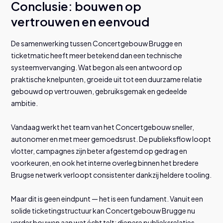
Conclusie: bouwen op
vertrouwen en eenvoud
De samenwerking tussen Concertgebouw Brugge en
ticketmatic heeft meer betekend dan een technische
systeemvervanging. Wat begon als een antwoord op
praktische knelpunten, groeide uit tot een duurzame relatie
gebouwd op vertrouwen, gebruiksgemak en gedeelde
ambitie.
Vandaag werkt het team van het Concertgebouw sneller,
autonomer en met meer gemoedsrust. De publieksflow loopt
vlotter, campagnes zijn beter afgestemd op gedrag en
voorkeuren, en ook het interne overleg binnen het bredere
Brugse netwerk verloopt consistenter dankzij heldere tooling.
Maar dit is geen eindpunt — het is een fundament. Vanuit een
solide ticketingstructuur kan Concertgebouw Brugge nu
verder bouwen aan wat écht telt: diepere publieksrelaties,