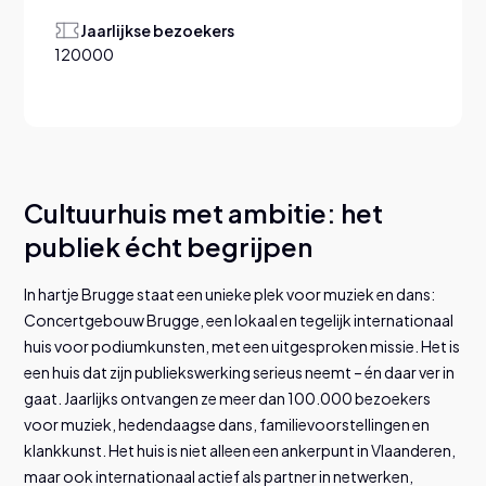
Jaarlijkse bezoekers
120000
Cultuurhuis met ambitie: het
publiek écht begrijpen
In hartje Brugge staat een unieke plek voor muziek en dans:
Concertgebouw Brugge, een lokaal en tegelijk internationaal
huis voor podiumkunsten, met een uitgesproken missie. Het is
een huis dat zijn publiekswerking serieus neemt – én daar ver in
gaat. Jaarlijks ontvangen ze meer dan 100.000 bezoekers
voor muziek, hedendaagse dans, familievoorstellingen en
klankkunst. Het huis is niet alleen een ankerpunt in Vlaanderen,
maar ook internationaal actief als partner in netwerken,