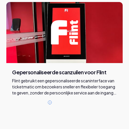
Gepersonaliseerde scanzuilen voor Flint
Flint gebruikt een gepersonaliseerde scaninterface van
ticketmatic om bezoekers sneller en flexibeler toegang
te geven, zonder de persoonlijke service aan de ingang
te verliezen.
L
e
e
s
d
e
z
e
c
a
s
e