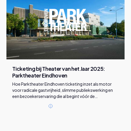
Ticketing bij Theater van het Jaar 2025:
Parktheater Eindhoven
Hoe Parktheater Eindhoven ticketing inzet als motor
voor radicale gastvrijheid, slimme publiekswerking en
een bezoekerservaring die al begint vóór de
voorstelling.
L
e
e
s
d
e
z
e
c
a
s
e