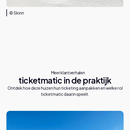
© Skinn
Meer klantverhalen
ticketmatic in de praktijk
Ontdek hoe deze huizen hun ticketing aanpakken en welke rol
ticketmatic daarin speelt.
B
e
k
i
j
k
a
l
l
e
c
a
s
e
s