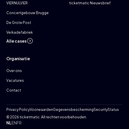
VIERNULVIER
ticketmatic Nieuwsbrief
Concertgebouw Brugge
De Grote Post
Verkadefabriek
Alle cases
Organisatie
Over ons
Vacatures
Contact
Privacy Policy
Voorwaarden
Gegevensbescherming
Security
Status
© 2026 ticketmatic. All rechten voorbehouden.
NL
EN
FR