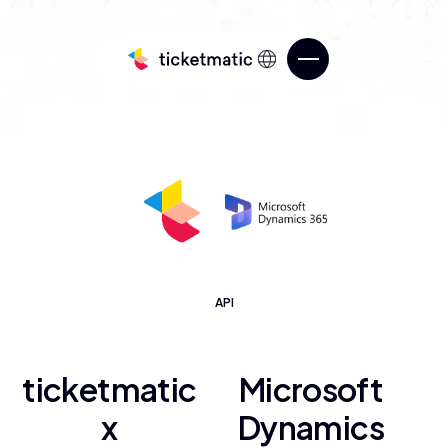
Verkoop tickets
API
Diensten
Ken je publiek
Over ticketmatic
ticketmatic
Microsoft
Beheer je ticketing
ticketmatic Studio
x
Dynamics
Verleg de grenzen van je ticketing