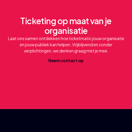
Ticketing op maat van je
organisatie
Laat ons samen ontdekken hoe ticketmatic jouw organisatie
en jouw publiek kan helpen. Vrijblijvend en zonder
verplichtingen, we denken graag met je mee.
N
e
e
m
c
o
n
a
c
o
p
t
t