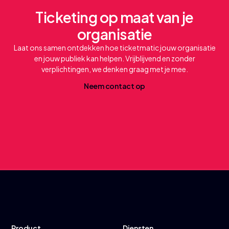
Ticketing op maat van je
organisatie
Laat ons samen ontdekken hoe ticketmatic jouw organisatie
en jouw publiek kan helpen. Vrijblijvend en zonder
verplichtingen, we denken graag met je mee.
N
e
e
m
c
o
n
t
a
c
t
o
p
Product
Diensten