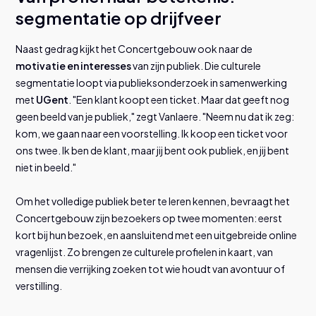
segmentatie op drijfveer
Naast gedrag kijkt het Concertgebouw ook naar de
motivatie en interesses
van zijn publiek. Die culturele
segmentatie loopt via publieksonderzoek in samenwerking
met
UGent
. "Een klant koopt een ticket. Maar dat geeft nog
geen beeld van je publiek," zegt Vanlaere. "Neem nu dat ik zeg:
kom, we gaan naar een voorstelling. Ik koop een ticket voor
ons twee. Ik ben de klant, maar jij bent ook publiek, en jij bent
niet in beeld."
Om het volledige publiek beter te leren kennen, bevraagt het
Concertgebouw zijn bezoekers op twee momenten: eerst
kort bij hun bezoek, en aansluitend met een uitgebreide online
vragenlijst. Zo brengen ze culturele profielen in kaart, van
mensen die verrijking zoeken tot wie houdt van avontuur of
verstilling.