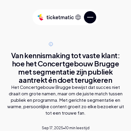
A
b
o
g
p
o
e
s
t
s
l
l
l
Van kennismaking tot vaste klant:
hoe het Concertgebouw Brugge
met segmentatie zijn publiek
Verkoop tickets
aantrekt én doet terugkeren
Het Concertgebouw Brugge bewijst dat succes niet
Diensten
Ken je publiek
draait om grote namen, maar om de juiste match tussen
publiek en programma. Met gerichte segmentatie en
Over ticketmatic
warme, persoonlijke content groeit zo elke bezoeker uit
tot een trouwe fan.
Beheer je ticketing
ticketmatic Studio
Verleg de grenzen van je ticketing
Sep 17, 2025
•
10
min leestijd