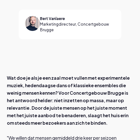
Service je bezoekers
Slim maatwerk dat je werking versterkt.
O
d
d
o
n
t
e
k
S
t
u
i
Bert Vanlaere
Activeer je publiek
Marketingdirecteur, Concertgebouw
Brugge
Integraties
Ticketmatic communiceert met je digitale ecosysteem.
© Skinn
Ontdek meer
ticketmatic App
Wat doe je als je een zaal moet vullen met experimentele
Tickets direct op de phone van je bezoekers, veilig en snel.
muziek, hedendaagse dans of klassieke ensembles die
Ontdek de app
weinig mensen kennen? Voor Concertgebouw Brugge is
het antwoord helder: niet inzetten op massa, maar op
relevantie. Door de juiste mensen op het juiste moment
met het juiste aanbod te benaderen, slaagt het huis erin
om steeds meer bezoekers aan zich te binden.
"We willen dat mensen gemiddeld drie keer per seizoen