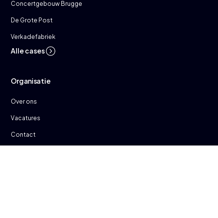
Concertgebouw Brugge
De Grote Post
Verkadefabriek
Alle cases
Organisatie
Over ons
Vacatures
Contact
Privacy Policy
Voorwaarden
Gegevensbescherming
Security
Status
© 2026 ticketmatic. All rechten voorbehouden.
NL
EN
FR