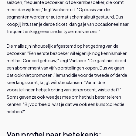
seizoen, frequente bezoeker, of de kernbezoeker, die komt
meer dan vijf keer," legt Vanlaere uit. "Op basis van die
segmenten worden er automatische mails uitgestuurd. Dus
koop jij intussen je derde ticket, dan ga je van occasioneel naar
frequent en krijg je een ander type mail van ons."
Die mails zijn inhoudelijk afgestemd op het gedrag van de
bezoeker. "Een eerste bezoeker wil eigenlijk nog kennismaken
met het Concertgebouw," zegt Vanlaere. "Die gaat niet direct
een abonnement van vijf voorstellingen kopen. Dus we gaan
dat ook niet promoten." Iemand die voor de tweede of derde
keer langskomt, krijgt wél stimulansen: "Vanaf drie
voorstellingen heb je korting van tien procent, wist je dat?"
Soms geven ze ook weetjes mee om het huis beter te leren
kennen. "Bijvoorbeeld: wist je dat we ook een kunstcollectie
hebben?"
Van profiel naar betekenis: