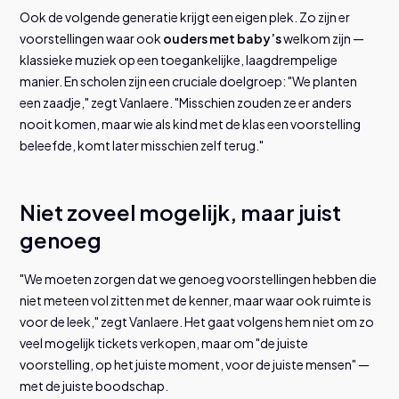
Ook de volgende generatie krijgt een eigen plek. Zo zijn er
voorstellingen waar ook
ouders met baby’s
welkom zijn —
klassieke muziek op een toegankelijke, laagdrempelige
manier. En scholen zijn een cruciale doelgroep: "We planten
een zaadje," zegt Vanlaere. "Misschien zouden ze er anders
nooit komen, maar wie als kind met de klas een voorstelling
beleefde, komt later misschien zelf terug."
Niet zoveel mogelijk, maar juist
genoeg
"We moeten zorgen dat we genoeg voorstellingen hebben die
niet meteen vol zitten met de kenner, maar waar ook ruimte is
voor de leek," zegt Vanlaere. Het gaat volgens hem niet om zo
veel mogelijk tickets verkopen, maar om "de juiste
voorstelling, op het juiste moment, voor de juiste mensen" —
met de juiste boodschap.