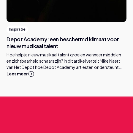
Inspiratie
Depot Academy: een beschermd klimaat voor
nieuw muzikaal talent
Hoe help je nieuw muzikaal talent groeien wanneer middelen
en zichtbaarheid schaars zijn? In dit artikel vertelt Mike Naert
van Het Depot hoe Depot Academy artiesten ondersteunt
met ruimte, begeleiding en connecties, en welke rol
Lees meer
cultuurorganisaties daarin kunnen spelen.