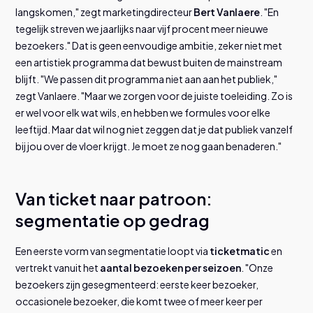
langskomen," zegt marketingdirecteur
Bert Vanlaere
. "En
tegelijk streven we jaarlijks naar vijf procent meer nieuwe
bezoekers." Dat is geen eenvoudige ambitie, zeker niet met
een artistiek programma dat bewust buiten de mainstream
blijft. "We passen dit programma niet aan aan het publiek,"
zegt Vanlaere. "Maar we zorgen voor de juiste toeleiding. Zo is
er wel voor elk wat wils, en hebben we formules voor elke
leeftijd. Maar dat wil nog niet zeggen dat je dat publiek vanzelf
bij jou over de vloer krijgt. Je moet ze nog gaan benaderen."
Van ticket naar patroon:
segmentatie op gedrag
Een eerste vorm van segmentatie loopt via
ticketmatic
en
vertrekt vanuit het
aantal bezoeken per seizoen
. "Onze
bezoekers zijn gesegmenteerd: eerste keer bezoeker,
occasionele bezoeker, die komt twee of meer keer per