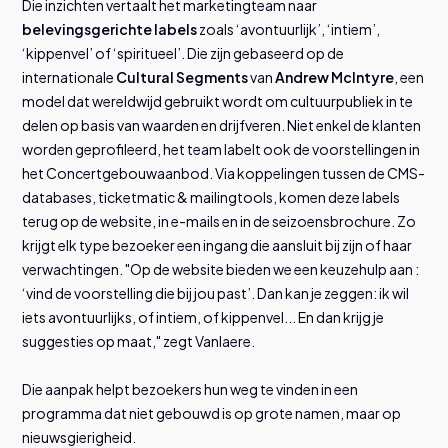
Die inzichten vertaalt het marketingteam naar
belevingsgerichte labels
zoals ‘avontuurlijk’, ‘intiem’,
‘kippenvel’ of ‘spiritueel’. Die zijn gebaseerd op de
internationale
Cultural Segments
van
Andrew McIntyre
, een
model dat wereldwijd gebruikt wordt om cultuurpubliek in te
delen op basis van waarden en drijfveren. Niet enkel de klanten
worden geprofileerd, het team labelt ook de voorstellingen in
het Concertgebouwaanbod. Via koppelingen tussen de CMS-
databases, ticketmatic & mailingtools, komen deze labels
terug op de website, in e-mails en in de seizoensbrochure. Zo
krijgt elk type bezoeker een ingang die aansluit bij zijn of haar
verwachtingen. "Op de website bieden we een keuzehulp aan :
‘vind de voorstelling die bij jou past’. Dan kan je zeggen: ik wil
iets avontuurlijks, of intiem, of kippenvel... En dan krijg je
suggesties op maat," zegt Vanlaere.
Die aanpak helpt bezoekers hun weg te vinden in een
programma dat niet gebouwd is op grote namen, maar op
nieuwsgierigheid.