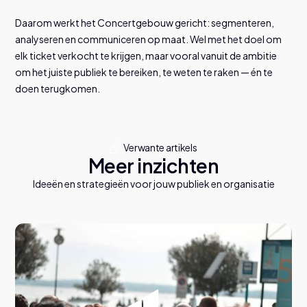
Daarom werkt het Concertgebouw gericht: segmenteren,
analyseren en communiceren op maat. Wel met het doel om
elk ticket verkocht te krijgen, maar vooral vanuit de ambitie
om het juiste publiek te bereiken, te weten te raken — én te
doen terugkomen.
Verwante artikels
Meer inzichten
Ideeën en strategieën voor jouw publiek en organisatie
A
l
l
e
a
r
t
i
k
e
l
s