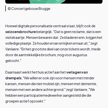
© Concertgebouw Brugge
Hoewel digitale personalisatie centraal staat, blijft ook de
seizoensbrochure
belangrijk. "Dat is geen reclame, dat is een
visitekaartje. Mensen bewaren dat. Ze bladeren erin, krijgen het
volledige plaatje. Ze houden ervan en kijken ernaar uit," zegt
Vanlaere. "En het grootste deel van onze tickets wordt, mede
door de aantrekkelijke brochure, nog voor augustus
gekocht."
Daarnaast werkt het huis actief aan het
verlagen van
drempels
. "We willen er ook zijn voor mensen met minder
kansen, mensen die niet mobiel zijn, mensen met dementie,
mensen met een andere achtergrond," zegt Vanlaere. "We
hebben een participatiemedewerker aangesteld die die
groepen actief opzoekt."