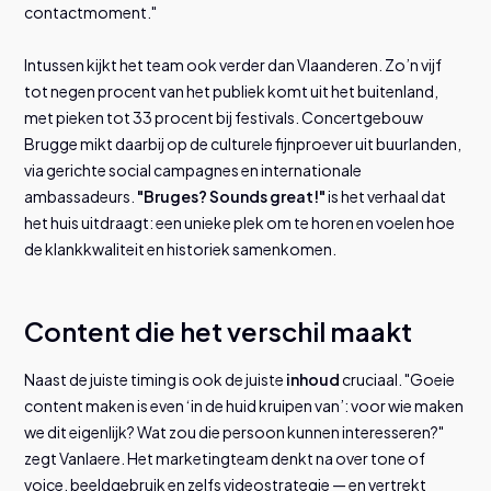
contactmoment."
Intussen kijkt het team ook verder dan Vlaanderen. Zo’n vijf
tot negen procent van het publiek komt uit het buitenland,
met pieken tot 33 procent bij festivals. Concertgebouw
Brugge mikt daarbij op de culturele fijnproever uit buurlanden,
via gerichte social campagnes en internationale
ambassadeurs.
"Bruges? Sounds great!"
is het verhaal dat
het huis uitdraagt: een unieke plek om te horen en voelen hoe
de klankkwaliteit en historiek samenkomen.
Content die het verschil maakt
Naast de juiste timing is ook de juiste
inhoud
cruciaal. "Goeie
content maken is even ‘in de huid kruipen van’: voor wie maken
we dit eigenlijk? Wat zou die persoon kunnen interesseren?"
zegt Vanlaere. Het marketingteam denkt na over tone of
voice, beeldgebruik en zelfs videostrategie — en vertrekt