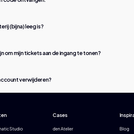
erij (bijna) leeg is?
ijn om mijn tickets aan de ingang te tonen?
 account verwijderen?
ten
Cases
Inspir
matic Studio
den Atelier
Blog