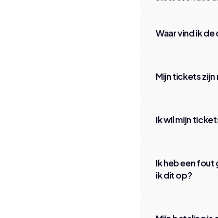
Waar vind ik d
Mijn tickets zi
Ik wil mijn tick
Ik heb een fout 
ik dit op?