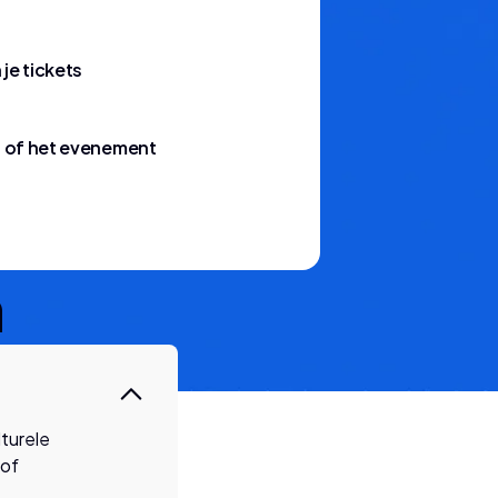
 je tickets
l of het evenement
n
lturele
 of