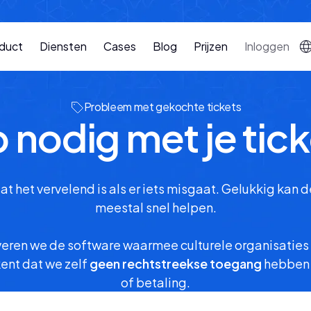
duct
Diensten
Cases
Blog
Prijzen
Inloggen
Probleem met gekochte tickets
 nodig met je tic
t het vervelend is als er iets misgaat. Gelukkig kan d
meestal snel helpen.
eren we de software waarmee culturele organisaties
ent dat we zelf
geen rechtstreekse toegang
hebben t
of betaling.