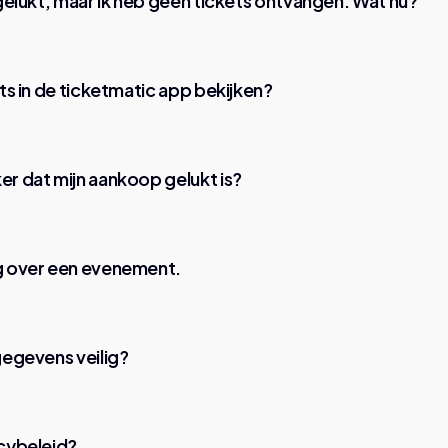
s gelukt, maar ik heb geen tickets ontvangen. Wat nu?
ets in de ticketmatic app bekijken?
er dat mijn aankoop gelukt is?
ag over een evenement.
lgegevens veilig?
acybeleid?