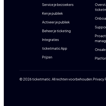
Service je bezoekers
Overst
ticket
Ken je publiek
Onboar
Activeer je publiek
Suppor
Beheer je ticketing
Proact
Integraties
manag
ticketmatic App
Onsale
Prijzen
Platfo
© 2026 ticketmatic. All rechten voorbehouden.
Privacy 