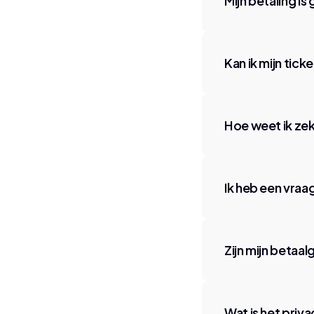
Mijn betaling i
Kan ik mijn tick
Hoe weet ik zek
Ik heb een vra
Zijn mijn betaa
Wat is het priv