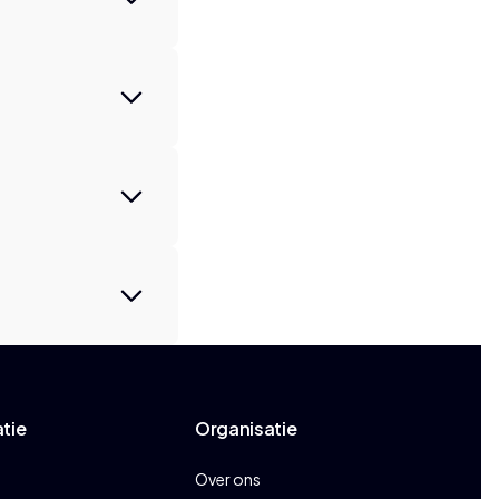
atie
Organisatie
Over ons