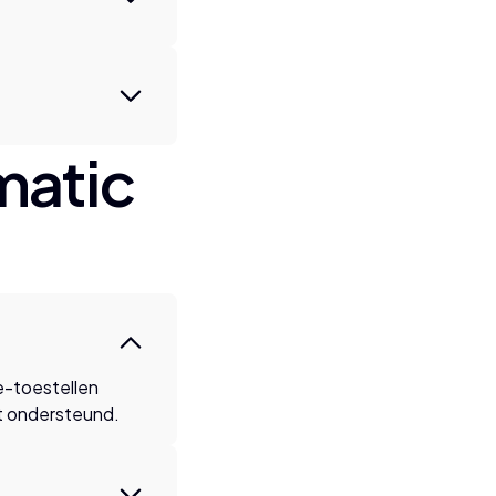
matic
e-toestellen
et ondersteund.