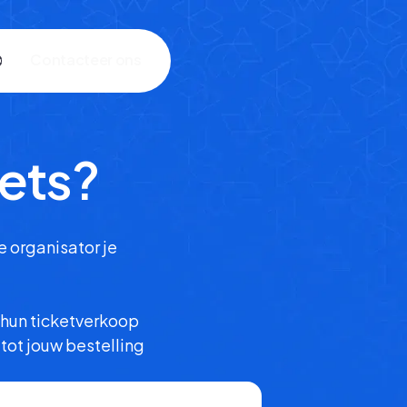
C
o
o
n
a
c
e
e
n
s
t
t
r
kets?
e organisator je
 hun ticketverkoop
ot jouw bestelling