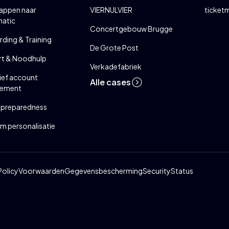
appen naar
VIERNULVIER
ticketm
matic
Concertgebouw Brugge
ding & Training
De Grote Post
t & Noodhulp
Verkadefabriek
ief account
Alle cases
ement
 preparedness
rm personalisatie
Policy
Voorwaarden
Gegevensbescherming
Security
Status