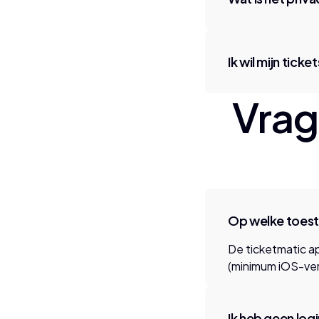
Ik wil mijn ticke
Vrag
Op welke toest
De ticketmatic a
(minimum iOS-vers
Ik heb geen log