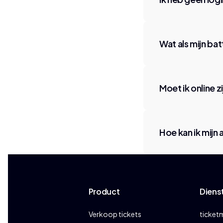
Wat als mijn batt
Moet ik online z
Hoe kan ik mijn
Product
Diens
Verkoop tickets
ticket