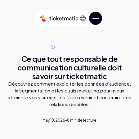
o
T
u
e
a
c
e
s
s
t
s
r
l
i
l
Ce que tout responsable de
communication culturelle doit
savoir sur ticketmatic
Vendez des billets
Découvrez comment exploiter les données d'audience,
la segmentation et les outils marketing pour mieux
atteindre vos visiteurs, les faire revenir et construire des
Services
Connaissez votre public
relations durables.
Over ticketmatic
Gérez votre billetterie
May 18, 2026
•
8
min de lecture
ticketmatic Studio
Poussez votre billetterie plus loin