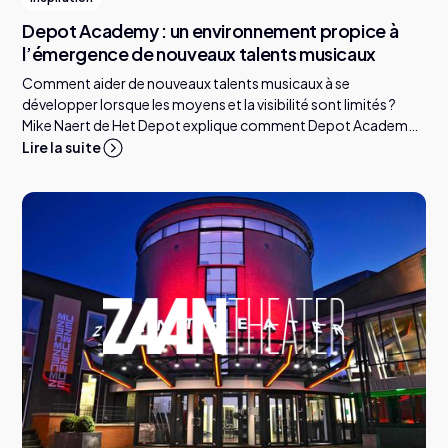
Depot Academy : un environnement propice à
l’émergence de nouveaux talents musicaux
Comment aider de nouveaux talents musicaux à se
développer lorsque les moyens et la visibilité sont limités ?
Mike Naert de Het Depot explique comment Depot Academy
accompagne les artistes et le rôle que peuvent jouer les
Lire la suite
organisations culturelles.