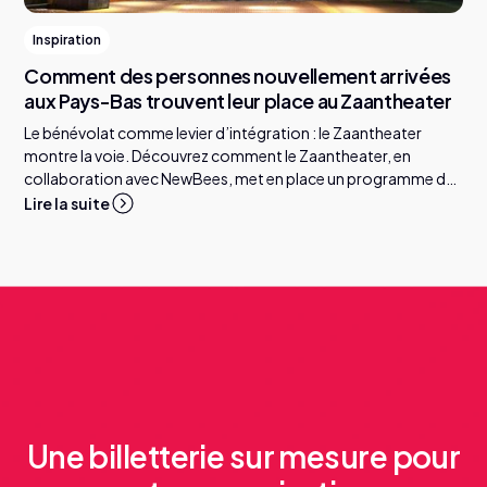
Inspiration
Comment des personnes nouvellement arrivées
aux Pays-Bas trouvent leur place au Zaantheater
Le bénévolat comme levier d’intégration : le Zaantheater
montre la voie. Découvrez comment le Zaantheater, en
collaboration avec NewBees, met en place un programme de
parrainage dans lequel des personnes nouvellement arrivées
Lire la suite
aux Pays-Bas s’engagent activement comme bénévoles — et
ce que cela change pour elles, pour les équipes et pour le
public.
Une billetterie sur mesure pour