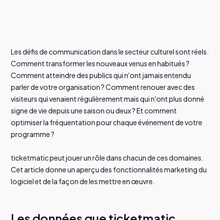
Servez vos visiteurs
Une personnalisation intelligente qui renforce
votre organisation
Andrea Giardini
D
o
d
o
é
c
u
v
e
z
e
S
t
u
r
l
i
Activez votre public
Les défis de communication dans le secteur culturel sont réels.
Comment transformer les nouveaux venus en habitués ?
Intégrations
Comment atteindre des publics qui n'ont jamais entendu
Ticketmatic s’intègre à votre écosystème numérique.
parler de votre organisation ? Comment renouer avec des
Découvrez les intégrations
visiteurs qui venaient régulièrement mais qui n'ont plus donné
signe de vie depuis une saison ou deux ? Et comment
ticketmatic App
optimiser la fréquentation pour chaque événement de votre
Billets directement sur le téléphone de vos visiteurs, rapid
programme ?
et sécurisés.
Découvrez l’appli
ticketmatic peut jouer un rôle dans chacun de ces domaines.
Cet article donne un aperçu des fonctionnalités marketing du
logiciel et de la façon de les mettre en œuvre.
Les données que ticketmatic