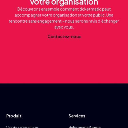
votre organisation
Découvrons ensemble comment ticketmatic peut
accompagner votre organisation et votre public. Une
rencontre sans engagement – nous serons ravis d’échanger
avec vous.
C
o
n
t
a
c
t
e
z
-
n
o
u
s
Produit
Services
Vendez des billets
ticketmatic Studio