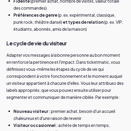
Fidélité
(premier achat, nombre de visites, valeur totale
des commandes)
Préférences de genre
(p. ex. expérimental, classique,
punk rock, théâtre dansé)
et types de relation
(p. ex. VIP,
étudiants, abonnés, amis de la maison)
Le cycle de vie du visiteur
Adapter vos messages à la bonne personne au bon moment
en renforce la pertinence et l'impact. Dans ticketmatic, vous
définissez vous-même les étapes du cycle de vie qui
correspondent à votre fonctionnement et le moment auquel
un visiteur appartient à chacune d'elles. Vous leur attribuez des
labels appropriés, que vous pouvez ensuite utiliser pour
segmenter et communiquer de manière ciblée. Par exemple :
Nouveau visiteur :
premier achat, besoin d'un accueil
chaleureux et d'une raison de revenir
Visiteur occasionnel :
achète de temps en temps,