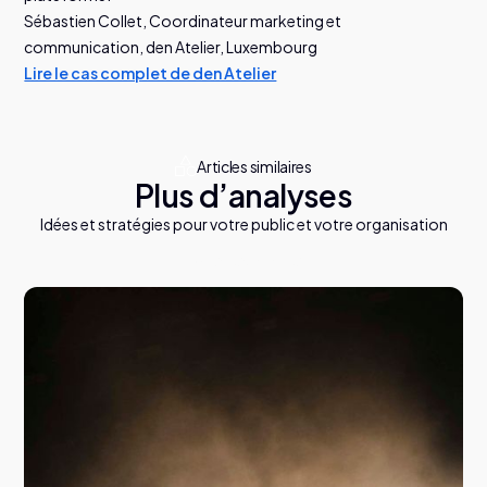
Sébastien Collet, Coordinateur marketing et
communication, den Atelier, Luxembourg
Lire le cas complet de den Atelier
Articles similaires
Plus d’analyses
Idées et stratégies pour votre public et votre organisation
T
o
u
s
l
e
s
a
r
t
i
c
l
e
s